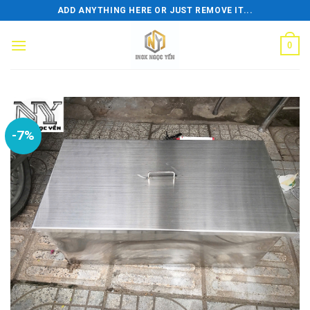
Skip
ADD ANYTHING HERE OR JUST REMOVE IT...
to
content
0
-7%