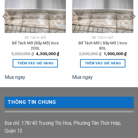
BỂ TÁCH MỠ
BỂ TÁCH MỠ
Bể Tách Mỡ (Bẫy Mỡ) Inox
Bể Tách Mỡ ( Bẫy Mỡ ) Inox
200L
80L
Giá
Giá
Giá
Giá
5,000,000
₫
4,300,000
₫
2,300,000
₫
1,900,000
₫
gốc
hiện
gốc
hiện
là:
tại
là:
tại
THÊM VÀO GIỎ HÀNG
THÊM VÀO GIỎ HÀNG
5,000,000 ₫.
là:
2,300,000 ₫.
là:
0,000 ₫.
4,300,000 ₫.
1,900
Mua ngay
Mua ngay
THÔNG TIN CHUNG
Địa chỉ: 178/40 Trương Thị Hoa, Phường Tân Thới Hiệp,
Quận 12