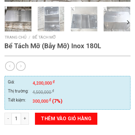
TRANG CHỦ
/
BỂ TÁCH MỠ
Bể Tách Mỡ (Bẫy Mỡ) Inox 180L
Giá:
₫
4,200,000
Thị trường:
₫
4,500,000
Tiết kiệm:
₫
(7%)
300,000
Số lượng
THÊM VÀO GIỎ HÀNG