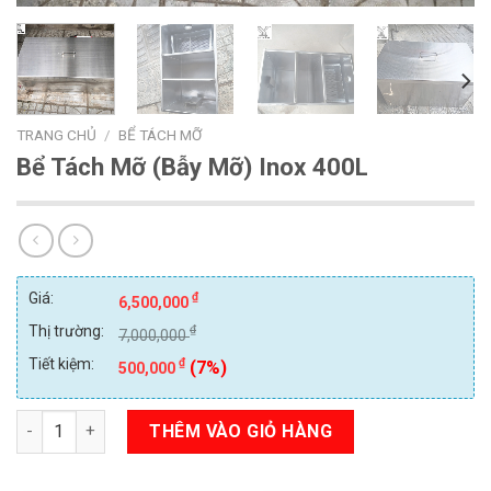
TRANG CHỦ
/
BỂ TÁCH MỠ
Bể Tách Mỡ (Bẫy Mỡ) Inox 400L
Giá:
₫
6,500,000
Thị trường:
₫
7,000,000
Tiết kiệm:
₫
(7%)
500,000
Số lượng
THÊM VÀO GIỎ HÀNG