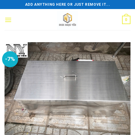
Skip
ADD ANYTHING HERE OR JUST REMOVE IT...
to
content
0
-7%