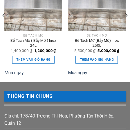
BỂ TÁCH MỠ
BỂ TÁCH MỠ
Bể Tách Mỡ ( Bẫy Mỡ ) Inox
Bể Tách Mỡ (Bẫy Mỡ) Inox
24L
250L
Giá
Giá
Giá
Giá
1,400,000
₫
1,200,000
₫
5,500,000
₫
5,000,000
₫
gốc
hiện
gốc
hiện
là:
tại
là:
tại
THÊM VÀO GIỎ HÀNG
THÊM VÀO GIỎ HÀNG
1,400,000 ₫.
là:
5,500,000 ₫.
là:
0,000 ₫.
1,200,000 ₫.
5,000
Mua ngay
Mua ngay
THÔNG TIN CHUNG
Địa chỉ: 178/40 Trương Thị Hoa, Phường Tân Thới Hiệp,
Quận 12