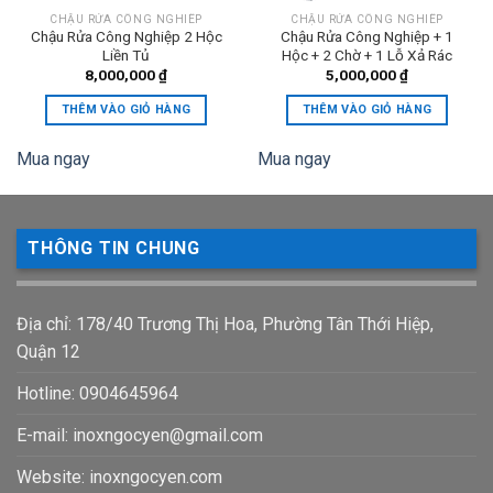
CHẬU RỬA CÔNG NGHIÊP
CHẬU RỬA CÔNG NGHIÊP
Chậu Rửa Công Nghiệp 2 Hộc
Chậu Rửa Công Nghiệp + 1
Liền Tủ
Hộc + 2 Chờ + 1 Lỗ Xả Rác
8,000,000
₫
5,000,000
₫
THÊM VÀO GIỎ HÀNG
THÊM VÀO GIỎ HÀNG
Mua ngay
Mua ngay
THÔNG TIN CHUNG
Địa chỉ: 178/40 Trương Thị Hoa, Phường Tân Thới Hiệp,
Quận 12
Hotline: 0904645964
E-mail:
inoxngocyen@gmail.com
Website: inoxngocyen.com