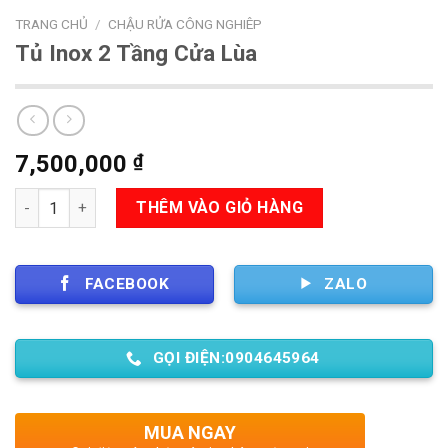
TRANG CHỦ
/
CHẬU RỬA CÔNG NGHIÊP
Tủ Inox 2 Tầng Cửa Lùa
7,500,000
₫
Số lượng
THÊM VÀO GIỎ HÀNG
FACEBOOK
ZALO
GỌI ĐIỆN:0904645964
MUA NGAY