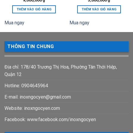
THÊM VÀO GIỎ HÀNG
THÊM VÀO GIỎ HÀNG
0,000 ₫.
Mua ngay
Mua ngay
THÔNG TIN CHUNG
Địa chỉ: 178/40 Trương Thị Hoa, Phường Tân Thới Hiệp,
Quận 12
Hotline: 0904645964
E-mail:
inoxngocyen@gmail.com
Website: inoxngocyen.com
Facebook: www.facebook.com/inoxngocyen