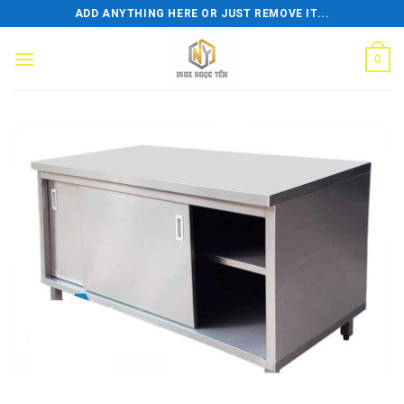
Skip
ADD ANYTHING HERE OR JUST REMOVE IT...
to
content
0